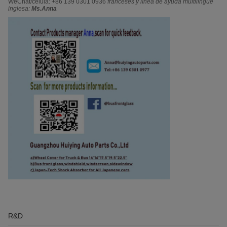
WeChat/célula: +86 139 0301 0936
franceses y línea de ayuda multilingüe
inglesa:
Ms.Anna
R&D