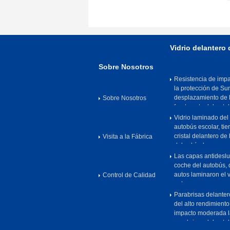
Vidrio delantero
Sobre Nosotros
Resistencia de impac
la protección de Su
desplazamiento de 
Sobre Nosotros
frente auto del auto
Vidrio laminado del
autobús escolar, ti
cristal delantero de 
Visita a la Fábrica
del vehículo
Las capas antidesl
coche del autobús, d
autos laminaron el v
Control de Calidad
auto
Parabrisas delanter
del alto rendimiento
impacto moderada 
parabrisas del auto