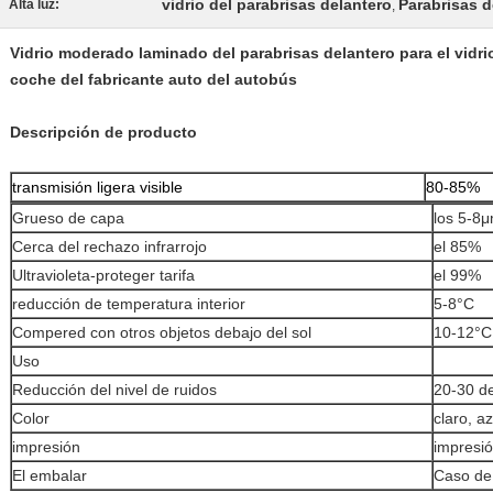
vidrio del parabrisas delantero
Parabrisas d
Alta luz:
,
Vidrio moderado laminado del parabrisas delantero para el vidrio
coche del fabricante auto del autobús
Descripción de producto
transmisión ligera visible
80-85%
Grueso de capa
los 5-8
Cerca del rechazo infrarrojo
el 85%
Ultravioleta-proteger tarifa
el 99%
reducción de temperatura interior
5-8°C
Compered con otros objetos debajo del sol
10-12°C
Uso
Reducción del nivel de ruidos
20-30 de
Color
claro, a
impresión
impresi
El embalar
Caso de