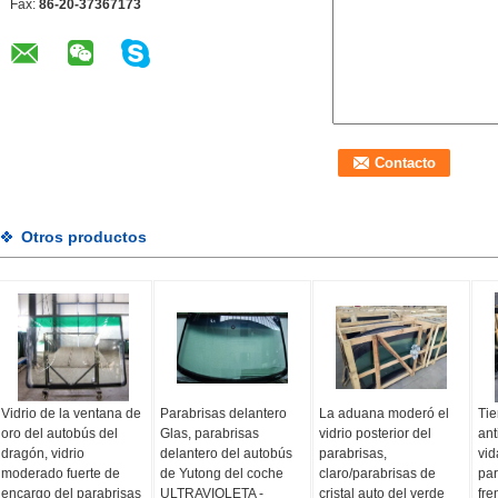
Fax:
86-20-37367173
Otros productos
Vidrio de la ventana de
Parabrisas delantero
La aduana moderó el
Tie
oro del autobús del
Glas, parabrisas
vidrio posterior del
ant
dragón, vidrio
delantero del autobús
parabrisas,
vid
moderado fuerte de
de Yutong del coche
claro/parabrisas de
par
encargo del parabrisas
ULTRAVIOLETA -
cristal auto del verde
fre