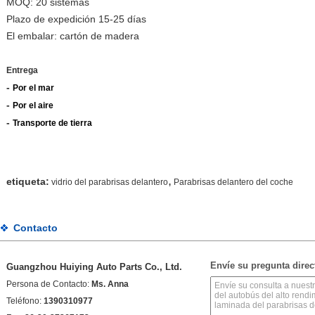
MOQ: 20 sistemas
Plazo de expedición 15-25 días
El embalar: cartón de madera
Entrega
-
Por el mar
-
Por el aire
-
Transporte de tierra
,
etiqueta:
vidrio del parabrisas delantero
Parabrisas delantero del coche
Contacto
Envíe su pregunta dire
Guangzhou Huiying Auto Parts Co., Ltd.
Persona de Contacto:
Ms. Anna
Teléfono:
1390310977