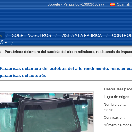
Soporte y Ventas:
86--13903010977
Spanish
S
SOBRE NOSOTROS
VISITA A LA FÁBRICA
CONTROL
AÑÍA
s
Parabrisas delantero del autobús del alto rendimiento, resistencia de impa
Parabrisas delantero del autobús del alto rendimiento, resistenc
parabrisas del autobús
Datos del pro
Lugar de origen:
Nombre de la
marca:
Certificación:
Número de model