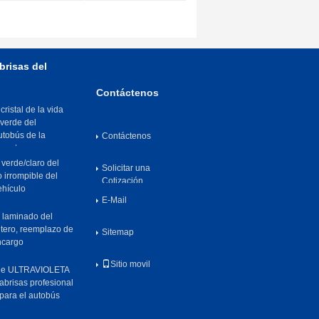
he de Kinglong
brisas del
Contáctenos
ristal de la vida
 verde del
utobús de la
Contáctenos
mpacto
verde/claro del
Solicitar una
o irrompible del
Cotización
ehículo
E-Mail
 laminado del
ntero, reemplazo de
Sitemap
encargo
Sitio movil
ege ULTRAVIOLETA
rabrisas profesional
 para el autobús