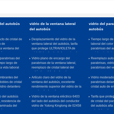
del autobús
proteger la tarifa el 99%
coc
 del autobús
vidrio de la ventana lateral
vidrio del para
del autobús
autobús
to de cristal de
Desplazamiento del vidrio de la
Tiempo largo de c
n de
ventana lateral del autobús, tarifa
laboral del color
la ventana del
que protege ULTRAVIOLETA de
parabrisas del a
bús
cristal lateral auto de la camioneta
resistencia de i
pickup alta
 parabrisas del
Vidrio plano de encargo del
Reemplazo auto 
empo largo de
parabrisas de la ventana lateral,
parabrisas, vidri
la vida laboral
reemplazo de cristal lateral del
parabrisas del v
vehículo antideslumbrante
umbrantes del
Artículo claro del vidrio de la
Vidrio moderado
obles de cristal
ventana del autobús, excelente
parabrisas dela
idrio delantero
rendimiento superior del vidrio de la
cristal auto de 
puerta a la derecha
o del autobús
Vidrio de la ventana eléctrico 6403
Tarifa que prot
, resistencia de
del lado del autobús del conductor
de cristal del pa
laminada del
vidrio de Yutong Kinglong de 02458
del autobús alta
bús
originales
auto del coche