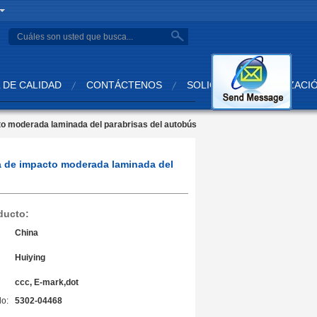
search
 DE CALIDAD
CONTÁCTENOS
SOLICITAR UNA COTIZACI
cto moderada laminada del parabrisas del autobús
ia de impacto moderada laminada del
ducto:
China
Huiying
ccc, E-mark,dot
o:
5302-04468