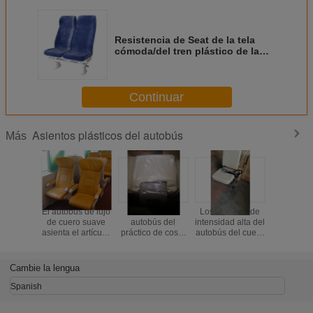
Resistencia de Seat de la tela
cómoda/del tren plástico de la
primera clase de los asientos del
autobús alta
Continuar
Asientos plásticos del autobús
Más
El autobús de lujo
Asientos del
Los asientos de
El aut
de cuero suave
autobús del
intensidad alta del
plástico 
asienta el artículo,
práctico de costa
autobús del cuero
asienta az
asientos de lujo
de Toyota,
blanco, bus
blanco 
de encargo del
asientos del
turístico de
resistenc
coche para el tren
autobús del coche
encargo asientan
corrosión 
Cambie la lengua
de la mayor nivel
buena plasticidad
- Sta
con el cinturón de
Spanish
seguridad